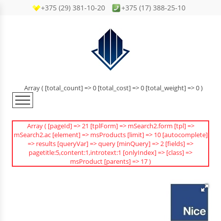
+375 (29) 381-10-20
+375 (17) 388-25-10
ОПЛАТА И ДОСТАВКА
ФУРНИТУРА ДЛЯ ОТКАТНЫХ ВОРОТ
АВТОМАТИКА ДЛЯ ОТКАТНЫХ ВОРОТ
ОТКАТНЫЕ ВОРОТА
ВИДЕОДОМОФОНЫ
ЗАГЛУШКИ ПЛАСТИКОВЫЕ
МОНТАЖНЫЕ РАБОТЫ
КОМПЛЕКТУЮЩИЕ
Fibaro (умный дом), устройства Z-WAVE
ЗУБЧАТЫЕ РЕЙКИ ДЛЯ ОТКАТНЫХ ВОРОТ
АВТОМАТИКА ДЛЯ РАСПАШНЫХ ВОРОТ
РАСПАШНЫЕ ВОРОТА
ДЛЯ ВОРОТ, КАЛИТОК
СТАТЬИ
Array ( [total_count] => 0 [total_cost] => 0 [total_weight] => 0 )
СИСТЕМЫ GSM PAL-ES
АВТОМАТИКА
КОНТАКТЫ
ФУРНИТУРА ДЛЯ ПОДВЕСНЫХ ВОРОТ
АВТОМАТИКА ДЛЯ СЕКЦИОННЫХ
ВХОДНЫЕ КАЛИТКИ
Array ( [pageId] => 21 [tplForm] => mSearch2.form [tpl] =>
mSearch2.ac [element] => msProducts [limit] => 10 [autocomplete]
ДЛЯ ВОРОТ, ШЛАГБАУМЫ
ГАРАЖНЫХ ВОРОТ
=> results [queryVar] => query [minQuery] => 2 [fields] =>
ДЛЯ ОТКАТНЫХ ВОРОТ НА КОЛЕСЕ
МЕХАНИЧЕСКИЙ ШЛАГБАУМ
pagetitle:5,content:1,introtext:1 [onlyIndex] => [class] =>
msProduct [parents] => 17 )
ГОТОВЫЕ ИЗДЕЛИЯ,
АВТОМАТИЧЕСКИЕ ШЛАГБАУМЫ
ЗАМКИ, РУЧКИ ДЛЯ ВОРОТ И КАЛИТОК
СЕКЦИОННЫЕ ВОРОТА
АКСЕССУАРЫ ДЛЯ АВТОМАТИКИ
КОНТРОЛЬ ДОСТУПА,
ПЕТЛИ ДЛЯ ВОРОТ И КАЛИТОК