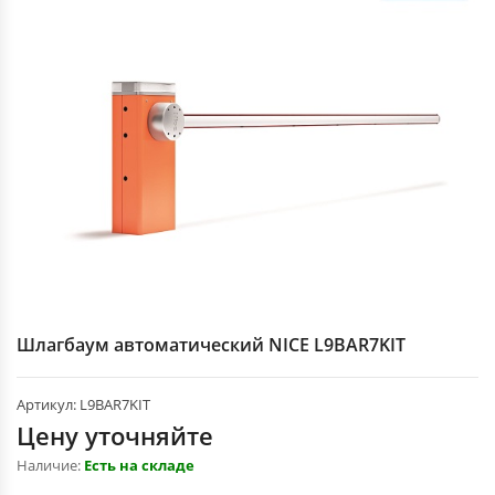
УМНЫЙ ДОМ
ЗАПЧАСТИ ДЛЯ АВТОМАТИКИ
LOCINOX - ЗАМКИ, ПЕТЛИ, ДОВОДЧИКИ
ЭЛЕМЕНТЫ
ДЛЯ ЗАБОРА
СПЕЦ ТОВАРЫ ДЛЯ РАСПАШНЫХ ВОРОТ
ПЕРИЛА ИЗ
НЕРЖ. СТАЛИ
Шлагбаум автоматический NICE L9BAR7KIT
Артикул: L9BAR7KIT
Цену уточняйте
Наличие:
Есть на складе